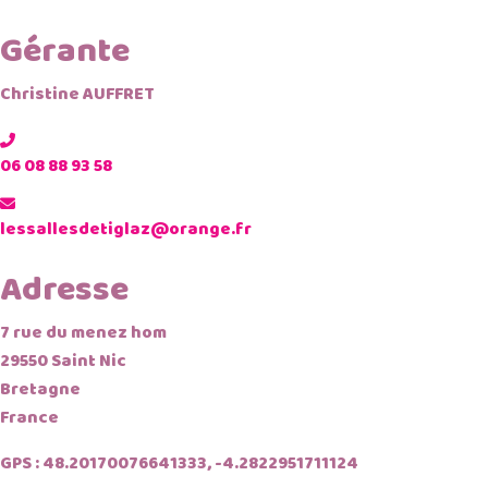
Gérante
Christine AUFFRET
06 08 88 93 58
lessallesdetiglaz@orange.fr
Adresse
7 rue du menez hom
29550 Saint Nic
Bretagne
France
GPS : 48.20170076641333, -4.2822951711124