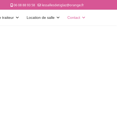
06 08 88 93 58
lessallesdetiglaz@orange.fr
 traiteur
Location de salle
Contact