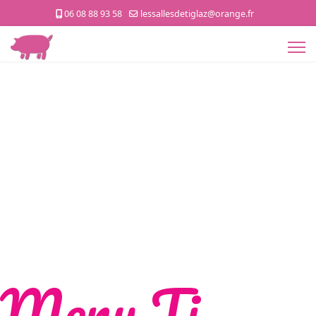
06 08 88 93 58
lessallesdetiglaz@orange.fr
Menu Ti