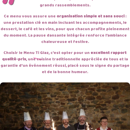
grands rassemblements.
Ce menu vous assure une
organisation simple et sans souci
:
une prestation clé en main incluant les accompagnements, le
dessert, le café et les vins, pour que chacun profite pleinement
du moment. La pause dansante intégrée renforce l’ambiance
chaleureuse et festive.
Choisir le Menu Ti Glaz, c’est opter pour un
excellent rapport
qualité-prix
, une cuisine traditionnelle appréciée de tous et la
garantie d’un événement réussi, placé sous le signe du partage
et de la bonne humeur.