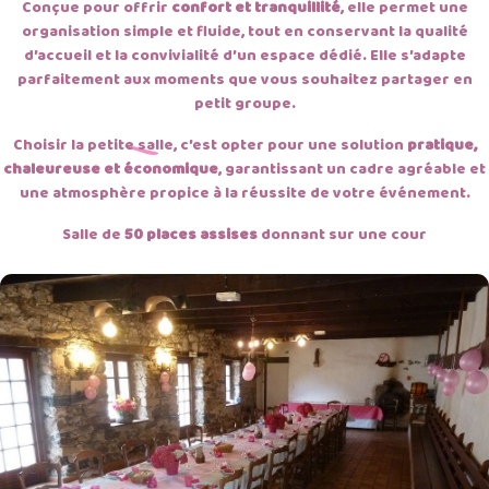
Conçue pour offrir
confort et tranquillité
, elle permet une
organisation simple et fluide, tout en conservant la qualité
d’accueil et la convivialité d’un espace dédié. Elle s’adapte
parfaitement aux moments que vous souhaitez partager en
petit groupe.
Choisir la petite salle, c’est opter pour une solution
pratique,
chaleureuse et économique
, garantissant un cadre agréable et
une atmosphère propice à la réussite de votre événement.
Salle de
50 places assises
donnant sur une cour